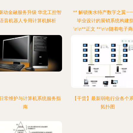
驱动金融服务升级 华北工控智
** 解锁衡水特产数字之翼—
语音机器人专用计算机解析
毕业设计的展销系统构建
\n\n**正文 **\n\n随着电子
农村地区的蓬勃发展，打造
色产品的线上展销平台，已
动区域经济的重要手段。本项
水特产展销系统”旨在利用现代
开发技术，为衡水山区分片
特色物资，提供一个多方用
的在线信息化网络市场准出
中心。《正文》我们将以实
日常维护与计算机系统服务指
【干货】最新弱电行业各个
本体会展示该WebMono实
南
拓扑图
术，达成标准构建微商业逻
DboMapping自然事物化编
程。以下是基于毕业设计全